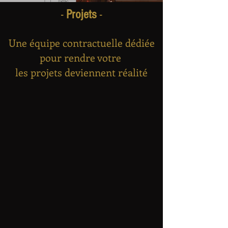
-
Projets
-
Une équipe contractuelle dédiée
pour rendre votre
les projets deviennent réalité
Villas