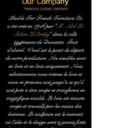
Meuble For French Furniture Co.
a été créé en 1946 par "
M. Abd El-
Salam El-Eraky
" dans la ville
égyptienne de Damietta. Tout
d’abord, Wood est le point de départ
de notre production. Nos meubles sont
en bois et en bois uniquement. Nous
sélectionnons nous-mêmes le bois et
nous en prenons soin jusqu'à ce qu'il
soit prêt à être coupé et transformé en
magnifique meuble. Le bois est ensuite
coupé et travaillé par les mains des
hommes. La sculpture est le moment
où l'idée et le design sont à jamais fixés