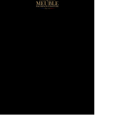
SKU : TB47-C
TB47-C
Prix
1,00 $US
Quantité
*
Ajouter au panier