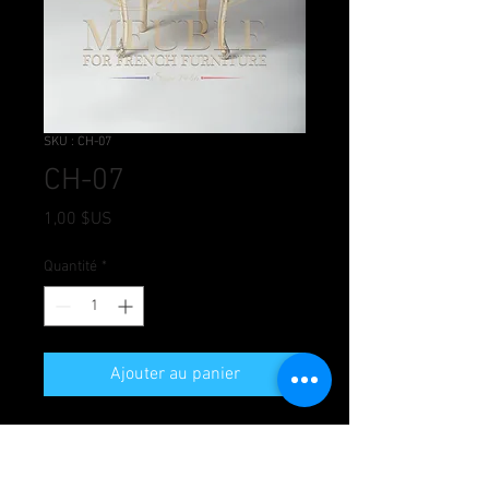
SKU : CH-07
CH-07
Prix
1,00 $US
Quantité
*
Ajouter au panier