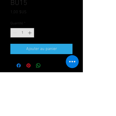
BU15
Prix
1,00 $US
Quantité
*
Ajouter au panier
Porto Cairo Mall - New Cairo - Cairo -
Egypt
+201229010910 -
+201222254442
+2057
218 8181
info@meublefrenchfurniture.com