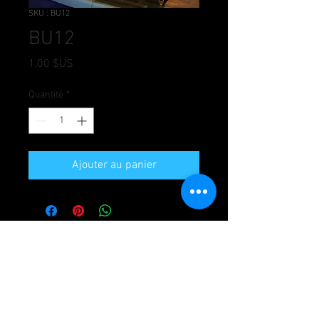
SKU : BU12
BU12
Prix
1,00 $US
Quantité
*
Ajouter au panier
Porto Cairo Mall - New Cairo - Cairo -
Egypt
+201229010910 -
+201222254442